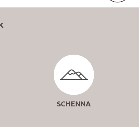
K
SCHENNA