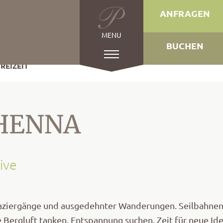
ANFRAGEN
MENU
BUCHEN
REIZEIT
CHENNA
ive
 Spaziergänge und ausgedehnter Wanderungen. Seilbahne
 Bergluft tanken, Entspannung suchen. Zeit für neue Id