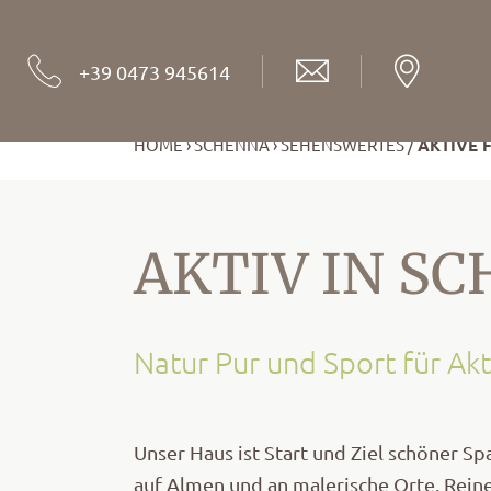
+39 0473 945614
HOME
SCHENNA
SEHENSWERTES
AKTIVE F
AKTIV IN S
Natur Pur und Sport für Akt
Unser Haus ist Start und Ziel schöner
auf Almen und an malerische Orte. Reine